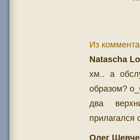
Из коммента
Natascha Lo
хм.. а обсл
образом? о_
два верхн
прилагался 
Олег Шевче