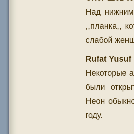
Над нижним
,,планка,, 
слабой женщ
Rufat Yusuf
Некоторые а
были открыт
Неон обыкно
году.