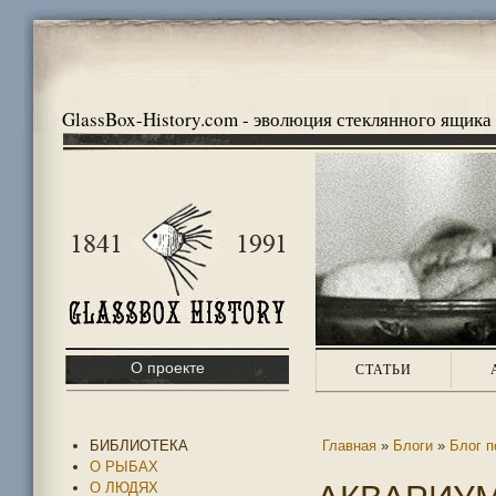
GlassBox-History.com - эволюция стеклянного ящика
О проекте
СТАТЬИ
БИБЛИОТЕКА
Главная
»
Блоги
»
Блог п
О РЫБАХ
О ЛЮДЯХ