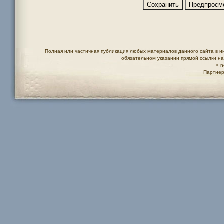
Полная или частичная публикация любых материалов данного сайта в и
обязательном указании прямой ссылки н
< n
Партнер