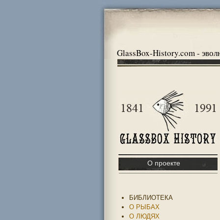
GlassBox-History.com - эво
О проекте
БИБЛИОТЕКА
О РЫБАХ
О ЛЮДЯХ