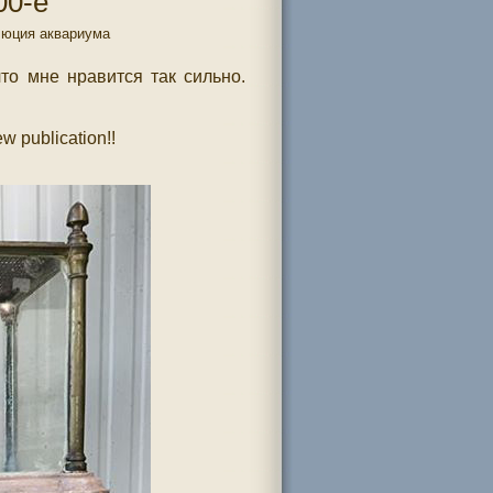
0-е
олюция аквариума
что мне нравится так сильно.
w publication!!