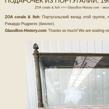
ПОДАРОЧЕК ИЗ ПОРТУГАЛИИ, 190
ZOA corals & fish >>> ‎GlassBox-History.com - эв
ZOA corals & fish
: Португальский вклад этой группе, 
Рикардо Родригес (биолог).
GlassBox-History.com
: Thanks so much! We are waiting ne