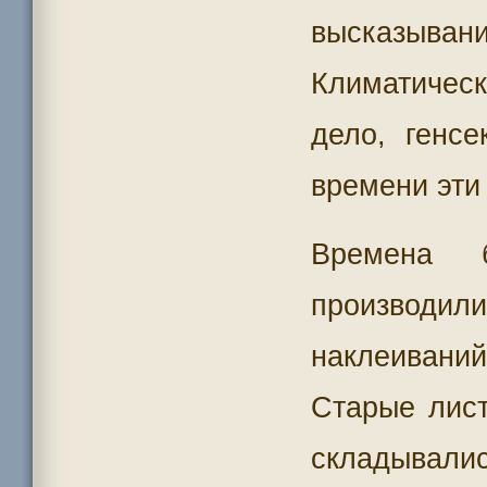
высказыва
Климатичес
дело, генсе
времени эти
Времена 
производил
наклеиван
Старые лис
складывалис