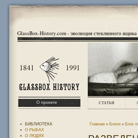
GlassBox-History.com - эволюция стеклянного ящика
О проекте
СТАТЬИ
БИБЛИОТЕКА
Главная
»
Блоги
»
Блог п
О РЫБАХ
О ЛЮДЯХ