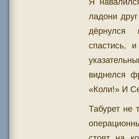
Я навалилс
ладони друг
дёрнулся 
спастись, 
указательн
виднелся ф
«Коли!» И С
Табурет не 
операционн
стоят на к