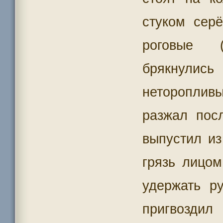
стуком сер
роговые (
брякнулись
неторопливы
разжал пос
выпустил из
грязь лицом
удержать р
пригвоздил