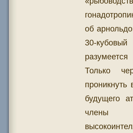
«рыбовод
гонадотроп
об арнольдо
30-кубовый
разумеется
Только че
проникнуть 
будущего а
члены
высокоинте