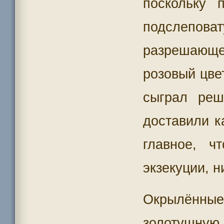
поскольку 
подслепо
разрешающе
розовый цве
сыграл ре
доставили к
главное, 
экзекуции, н
Окрылённы
золотушную 