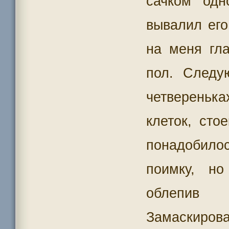
сачком одн
вывалил его
на меня гла
пол. Следу
четверенька
клеток, ст
понадобилос
поимку, но
облепив
Замаскирова