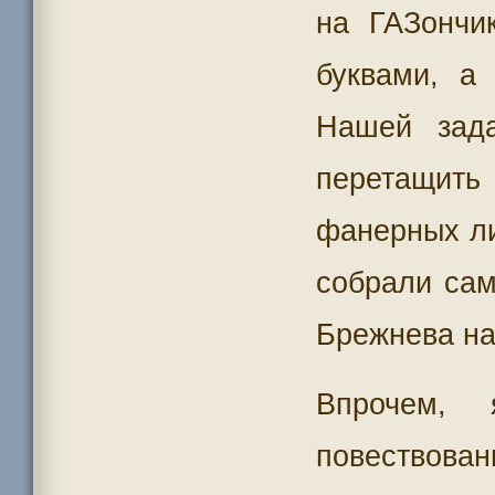
на ГАЗончи
буквами, а
Нашей зад
перетащить
фанерных ли
собрали сам
Брежнева на
Впрочем,
повествован