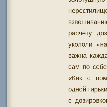
нерестили
взвешивани
расчёту до
укололи «н
важна кажд
сам по себе
«Как с пом
одной гирьк
с дозировк