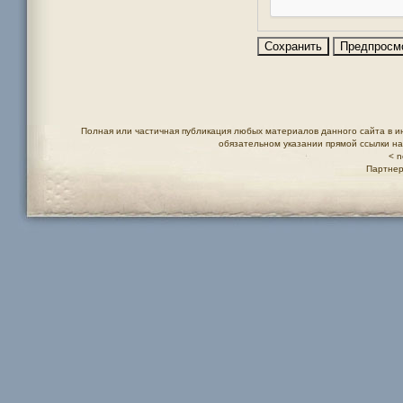
Полная или частичная публикация любых материалов данного сайта в и
обязательном указании прямой ссылки н
< n
Партнер