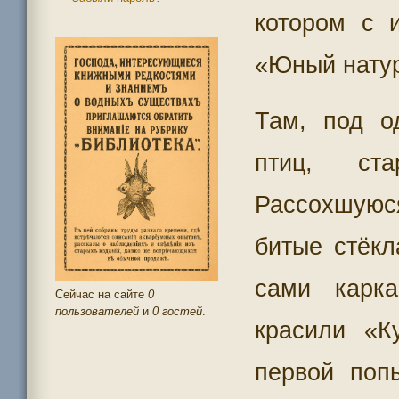
котором с 
«Юный натур
Там, под о
птиц, ста
Рассохшуюс
битые стёкл
сами карк
Сейчас на сайте
0
пользователей
и
0 гостей
.
красили «К
первой поп