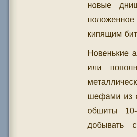
новые дни
положенное 
кипящим би
Новенькие а
или попол
металличе
шефами из о
обшиты 10
добывать 