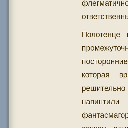
флегматичн
ответственн
Полотенце 
промежуточ
посторонни
которая в
решительно
навинт
фантасмаго