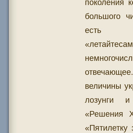
поколения 
большого ч
есть
«летайтес
немногочи
отвечающее.
величины у
лозунги и
«Решения 
«Пятилетку 