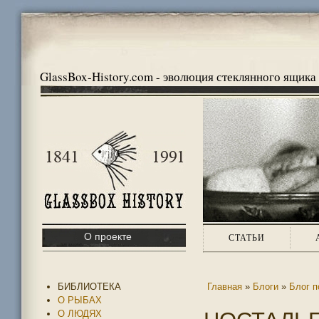
GlassBox-History.com - эволюция стеклянного ящика
О проекте
СТАТЬИ
БИБЛИОТЕКА
Главная
»
Блоги
»
Блог п
О РЫБАХ
О ЛЮДЯХ