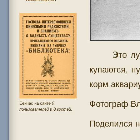
Э
то л
купаются, н
корм аквари
Фотограф В
Сейчас на сайте
0
пользователей
и
0 гостей
.
Поделился 