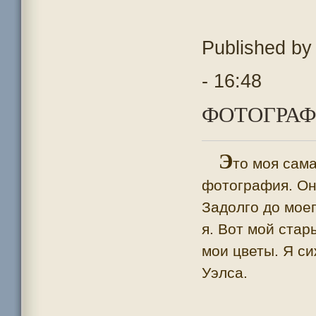
Published b
- 16:48
ФОТОГРАФ
Э
то моя сам
фотография. Она
Задолго до моег
я. Вот мой стар
мои цветы. Я си
Уэлса.