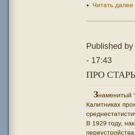
Читать далее
Published b
- 17:43
ПРО СТАР
З
наменитый “
Калитниках про
среднестатистич
В 1929 году, на
переустройства