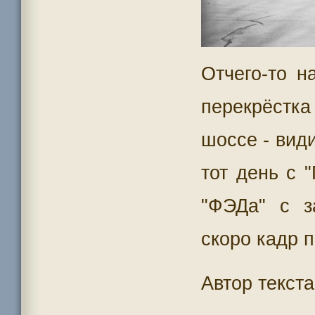
Отчего-то н
перекрёстк
шоссе - вид
тот день с 
"ФЭДа" с з
скоро кадр п
Автор текст