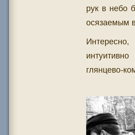
рук в небо 
осязаемым 
Интересн
интуитивн
глянцево-ко