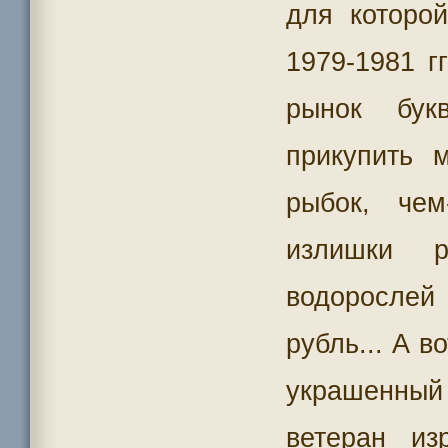
для которо
1979-1981 г
рынок бук
прикупить 
рыбок, че
излишки 
водорослей
рубль... А в
украшенны
ветеран из