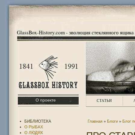
GlassBox-History.com - эволюция стеклянного ящика
О проекте
СТАТЬИ
БИБЛИОТЕКА
Главная
»
Блоги
»
Блог п
О РЫБАХ
О ЛЮДЯХ