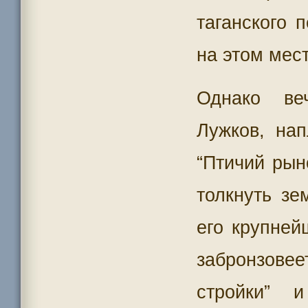
таганского 
на этом мес
Однако ве
Лужков, нап
“Птичий рын
толкнуть зе
его крупней
забронзове
стройки” и