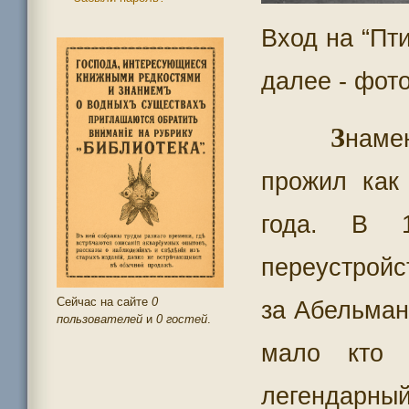
Вход на “Пти
далее - фот
З
наме
прожил как
года. В 1
переустройс
Сейчас на сайте
0
за Абельман
пользователей
и
0 гостей
.
мало кто 
легендарны