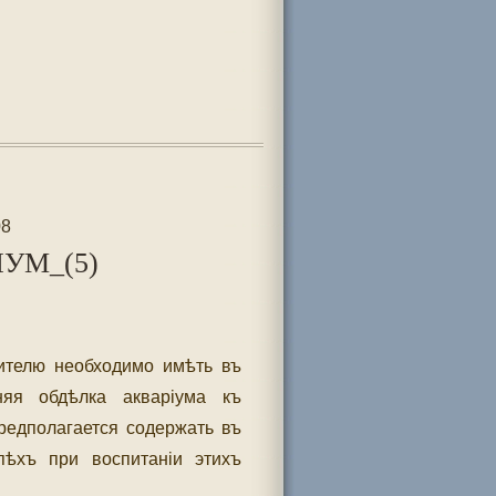
08
УМ_(5)
бителю необходимо имѣть въ
няя обдѣлка акваріума къ
редполагается содержать въ
пѣхъ при воспитаніи этихъ