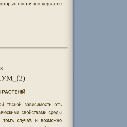
которыя постоянно держатся
18
УМ_(2)
 РАСТЕНIЙ
й тѣсной зависимости отъ
ическими свойствами среды
въ томъ случаѣ и возможно