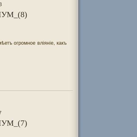
3
УМ_(8)
ѣетъ огромное вліяніе, какъ
7
УМ_(7)