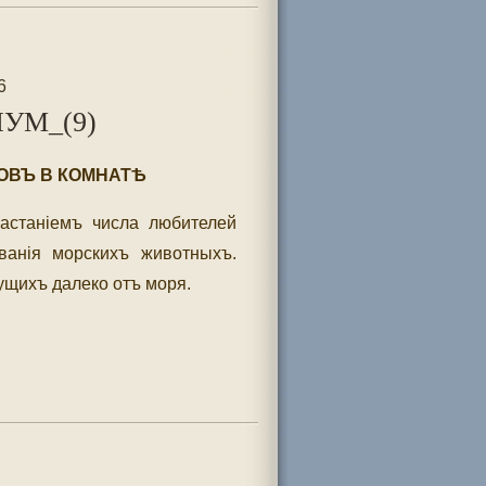
6
УМ_(9)
ОВЪ В КОМНАТѢ
астаніемъ числа любителей
ванія морскихъ животныхъ.
ущихъ далеко отъ моря.