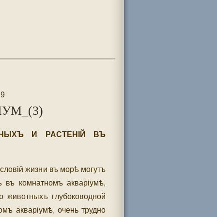
29
УМ_(3)
ТНЫХЪ И РАСТЕНIЙ ВЪ
словій жизни въ морѣ могутъ
 въ комнатномъ акваріумѣ,
 о животныхъ глубоководной
мъ акваріумѣ, очень трудно