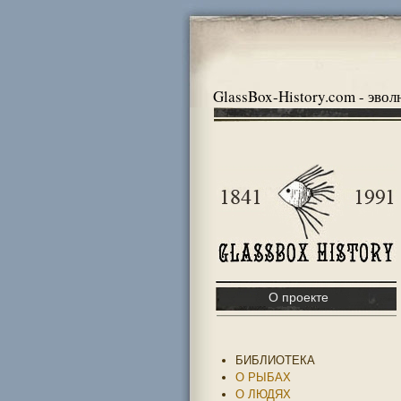
GlassBox-History.com - эво
О проекте
БИБЛИОТЕКА
О РЫБАХ
О ЛЮДЯХ