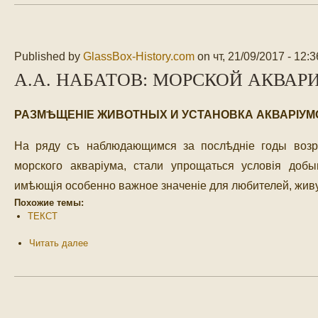
Published by
GlassBox-History.com
on
чт, 21/09/2017 - 12:3
А.А. НАБАТОВ: МОРСКОЙ АКВАРИ
РАЗМѢЩЕНIЕ ЖИВОТНЫХ И УСТАНОВКА АКВАРIУМ
На ряду съ наблюдающимся за послѣдніе годы возр
морского акваріума, стали упрощаться условія добы
имѣющія особенно важное значеніе для любителей, жив
Похожие темы:
ТЕКСТ
Читать далее