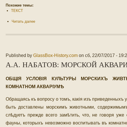
Похожие темы:
ТЕКСТ
Читать далее
Published by
GlassBox-History.com
on
сб, 22/07/2017 - 19:
А.А. НАБАТОВ: МОРСКОЙ АКВАРИ
ОБЩIЯ УСЛОВIЯ КУЛЬТУРЫ МОРСКИХЪ ЖИВ
КОМНАТНОМ АКВАРIУМѢ
Обращаясь къ вопросу о томъ, какія изъ приведенныхъ у
быть доставлены морскимъ животными, содержимымъ
слѣдуетъ прежде всего замѣтить, что, не говоря уже
фауны, которыхъ невозможно воспитывать въ комнатно