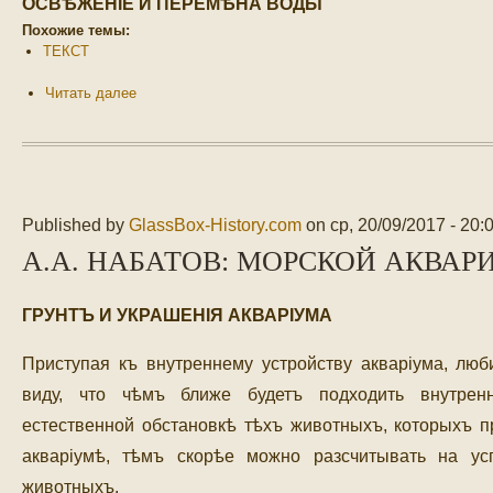
ОСВѢЖЕНIЕ И ПЕРЕМѢНА ВОДЫ
Похожие темы:
ТЕКСТ
Читать далее
Published by
GlassBox-History.com
on
ср, 20/09/2017 - 20:
А.А. НАБАТОВ: МОРСКОЙ АКВАРИ
ГРУНТЪ И УКРАШЕНIЯ АКВАРIУМА
Приступая къ внутреннему устройству акваріума, лю
виду, что чѣмъ ближе будетъ подходить внутрен
естественной обстановкѣ тѣхъ животныхъ, которыхъ п
акваріумѣ, тѣмъ скорѣе можно разсчитывать на ус
животныхъ.