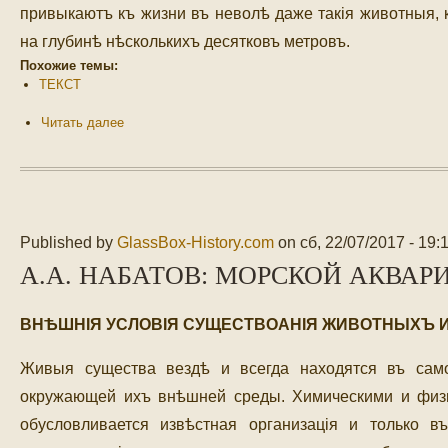
привыкаютъ къ жизни въ неволѣ даже такія животныя, 
на глубинѣ нѣсколькихъ десятковъ метровъ.
Похожие темы:
ТЕКСТ
Читать далее
Published by
GlassBox-History.com
on
сб, 22/07/2017 - 19:
А.А. НАБАТОВ: МОРСКОЙ АКВАРИ
ВНѢШНIЯ УСЛОВIЯ CУЩЕСТВОАНIЯ ЖИВОТНЫХЪ И
Живыя существа вездѣ и всегда находятся въ само
окружающей ихъ внѣшней среды. Химическими и физ
обусловливается извѣстная организація и только 