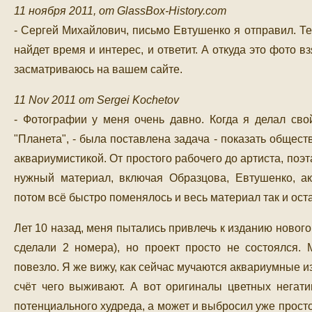
11 ноября 2011, от GlassBox-History.com
- Сергей Михайлович, письмо Евтушенко я отправил. Те
найдет время и интерес, и ответит. А откуда это фото в
засматриваюсь на вашем сайте.
11 Nov 2011 от Sergei Kochetov
- Фотографии у меня очень давно. Когда я делал св
"Планета", - была поставлена задача - показать общес
аквариумистикой. От простого рабочего до артиста, поэта
нужный материал, включая Образцова, Евтушенко, а
потом всё быстро поменялось и весь материал так и оста
Лет 10 назад, меня пытались привлечь к изданию новог
сделали 2 номера), но проект просто не состоялся. 
повезло. Я же вижу, как сейчас мучаются аквариумные из
счёт чего выживают. А вот оригиналы цветных негати
потенциального худреда, а может и выбросил уже просто 