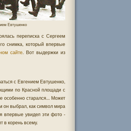
нием Евтушенко
тоялась переписка с Сергеем
ого снимка, который впервые
ном сайте
. Вот выдержки из
заться с Евгением Евтушенко,
ющими по Красной площади с
не особенно старался... Может
м он выбрал, как символ мира
 я впервые увидел эти фото -
т в корень всему.