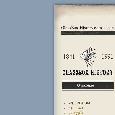
GlassBox-History.com - эво
О проекте
БИБЛИОТЕКА
О РЫБАХ
О ЛЮДЯХ