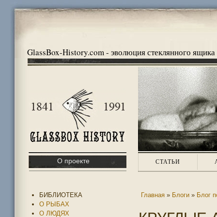
GlassBox-History.com - эволюция стеклянного ящика
О проекте
СТАТЬИ
БИБЛИОТЕКА
Главная
»
Блоги
»
Блог п
О РЫБАХ
О ЛЮДЯХ