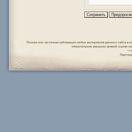
Полная или частичная публикация любых материалов данного сайта в и
обязательном указании прямой ссылки н
< n
Партнер