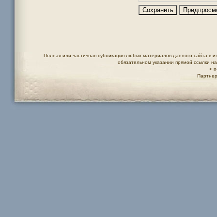
Полная или частичная публикация любых материалов данного сайта в и
обязательном указании прямой ссылки н
< n
Партнер