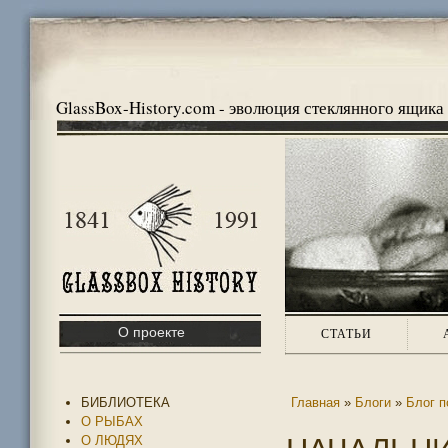
GlassBox-History.com - эволюция стеклянного ящика
О проекте
СТАТЬИ
БИБЛИОТЕКА
Главная
»
Блоги
»
Блог п
О РЫБАХ
О ЛЮДЯХ