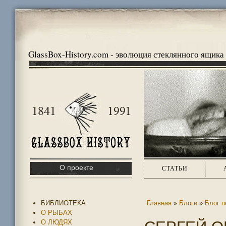
GlassBox-History.com - эволюция стеклянного ящика
О проекте
СТАТЬИ
БИБЛИОТЕКА
Главная
»
Блоги
»
Блог п
О РЫБАХ
О ЛЮДЯХ