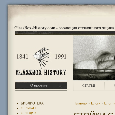
GlassBox-History.com - эволюция стеклянного ящика
О проекте
СТАТЬИ
БИБЛИОТЕКА
Главная
»
Блоги
»
Блог п
О РЫБАХ
О ЛЮДЯХ